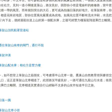
半小時多，不太辛苦。你可參觀這裡多個民航署的氣象監察系統，一個個大波波展現眼
口在右方。見到一道小閘後直落山，路況良好。因部份小徑是電線杆的維修路，當中更
龍塘一帶的風景。而有個別突出的大石，更可成為拍攝日落的好地方。在筆架南脊，你
，都是花崗岩地質，部份位置風化嚴重成為劣地。如風化位置不斷有流水沖刷，水流把
石! 向下走，便經過龍欣道上山的第一個配水庫，之後可經豐力樓落龍翔道乘巴士離開
外，如不想登上筆架山之巔朋友，可考慮環半山北脊一遊。鷹巢山自然教育徑與麥徑交
入口，這正是筆架山北脊棧道了。此徑路況平緩良好，一路可通往九龍山引水道；衛奕信
道乘巴士離開。北脊棧道其實適合行山經驗不太多的山友作短途半日之旅。