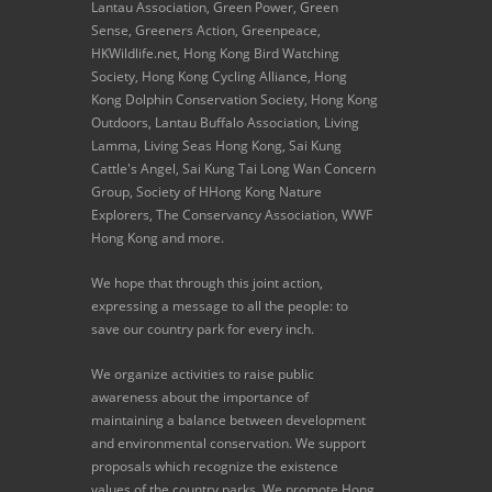
Lantau Association, Green Power, Green
Sense, Greeners Action, Greenpeace,
HKWildlife.net, Hong Kong Bird Watching
Society, Hong Kong Cycling Alliance, Hong
Kong Dolphin Conservation Society, Hong Kong
Outdoors, Lantau Buffalo Association, Living
Lamma, Living Seas Hong Kong, Sai Kung
Cattle's Angel, Sai Kung Tai Long Wan Concern
Group, Society of HHong Kong Nature
Explorers, The Conservancy Association, WWF
Hong Kong and more.
We hope that through this joint action,
expressing a message to all the people: to
save our country park for every inch.
We organize activities to raise public
awareness about the importance of
maintaining a balance between development
and environmental conservation. We support
proposals which recognize the existence
values of the country parks. We promote Hong