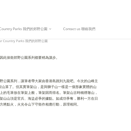
 Country Parks 我們的郊野公園
Contact us 聯絡我們
ur Country Parks 我們的郊野公園
因此保衛郊野公園系列都要稍為讓步。
野公園系列，讓筆者帶大家由香港島跳到九龍吧。今次的山峰主
音譯畢架山算了。但其實筆架山，是與獅子山一樣是一個形象實體的山
上的毛筆放在筆架上般，筆架因而得名。筆架山古時稱煙墩山，
架山山頂是官兵、海盜必爭的據點。如成功爭奪，勝利一方在日
方將點火，火光令山下守衛作相應行動，原理相同。