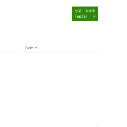
慈雲、大老山
/ 戴緻賢
Website