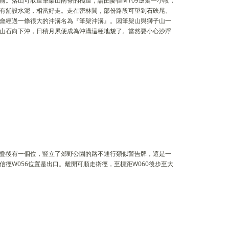
前。落山可取道筆架山南脊的棧道，請由麥徑M109逆走一小段，
有舖設水泥，相當好走。走在密林間，部份路段可望到石硤尾、
會經過一條很大的沖溝名為『筆架沖溝』。因筆架山與獅子山一
山石向下沖，日積月累便成為沖溝這種地貌了。當然要小心沙浮
。
疊後有一個位，豎立了郊野公園的路不通行類似警告牌，這是一
徑W056位置是出口。離開可順走衛徑，至標距W060後步至大