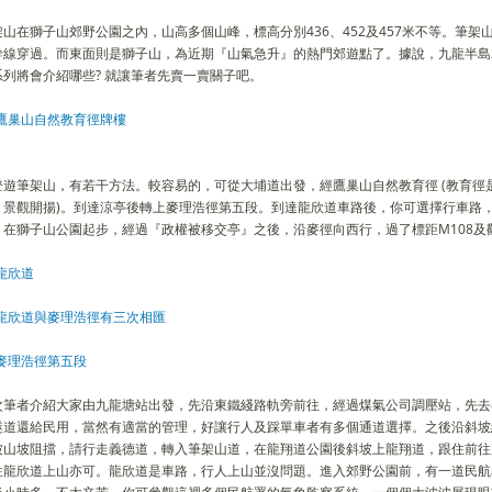
山在獅子山郊野公園之內，山高多個山峰，標高分別436、452及457米不等。筆架山西面為
幹線穿過。而東面則是獅子山，為近期『山氣急升』的熱門郊遊點了。據說，九龍半島
系列將會介紹哪些? 就讓筆者先賣一賣關子吧。
登遊筆架山，有若干方法。較容易的，可從大埔道出發，經鷹巢山自然教育徑 (教育徑
，景觀開揚)。到達涼亭後轉上麥理浩徑第五段。到達龍欣道車路後，你可選擇行車路
，在獅子山公園起步，經過『政權被移交亭』之後，沿麥徑向西行，過了標距M108及
次筆者介紹大家由九龍塘站出發，先沿東鐵綫路軌旁前往，經過煤氣公司調壓站，先去參
隧道還給民用，當然有適當的管理，好讓行人及踩單車者有多個通道選擇。之後沿斜坡
被山坡阻擋，請行走義德道，轉入筆架山道，在龍翔道公園後斜坡上龍翔道，跟住前往
往龍欣道上山亦可。龍欣道是車路，行人上山並沒問題。進入郊野公園前，有一道民航