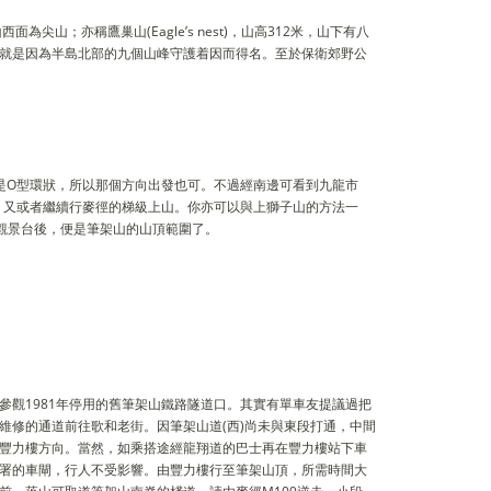
尖山；亦稱鷹巢山(Eagle’s nest)，山高312米，山下有八
就是因為半島北部的九個山峰守護着因而得名。至於保衛郊野公
是O型環狀，所以那個方向出發也可。不過經南邊可看到九龍市
，又或者繼續行麥徑的梯級上山。你亦可以與上獅子山的方法一
觀景台後，便是筆架山的山頂範圍了。
觀1981年停用的舊筆架山鐵路隧道口。其實有單車友提議過把
維修的通道前往歌和老街。因筆架山道(西)尚未與東段打通，中間
豐力樓方向。當然，如乘搭途經龍翔道的巴士再在豐力樓站下車
署的車閘，行人不受影響。由豐力樓行至筆架山頂，所需時間大