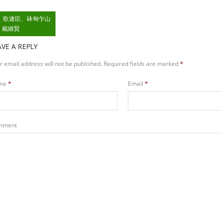
歌連臣、砵甸乍山
 戴緻賢
AVE A REPLY
r email address will not be published.
Required fields are marked
*
me
*
Email
*
mment