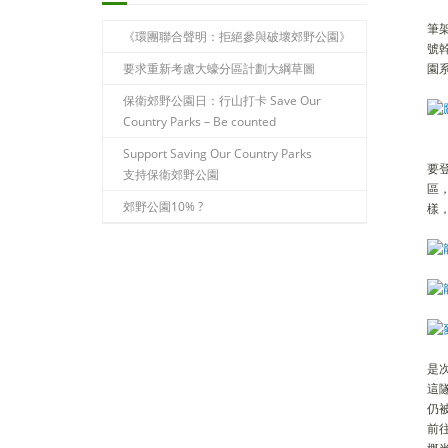
筆架
《環團聯合聲明：拒絕參與破壞郊野公園》
號
要求重新考慮大蠔分區計劃大綱草圖
園
保衛郊野公園日：行山打卡 Save Our
Country Parks – Be counted
Support Saving Our Country Parks
要
支持保衛郊野公園
區
郊野公園10% ?
樣
是
這
仍
前