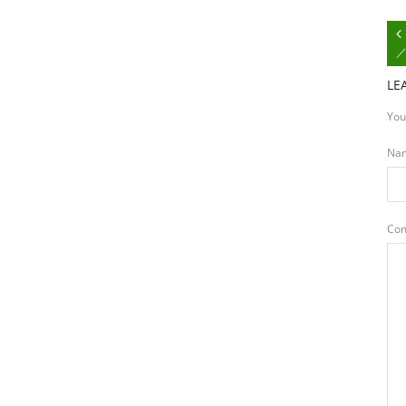
／
LE
You
Na
Co