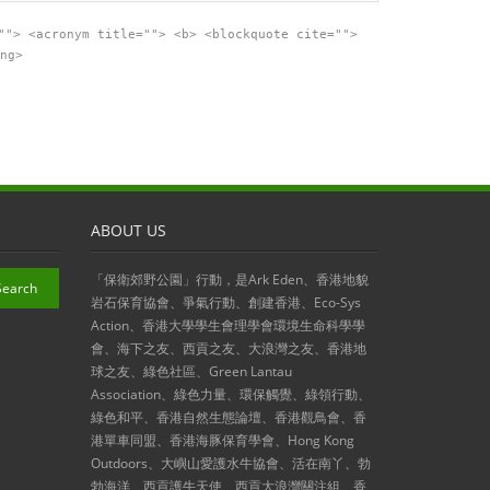
""> <acronym title=""> <b> <blockquote cite="">
ng>
ABOUT US
「保衛郊野公園」行動，是Ark Eden、香港地貌
岩石保育協會、爭氣行動、創建香港、Eco-Sys
Action、香港大學學生會理學會環境生命科學學
會、海下之友、西貢之友、大浪灣之友、香港地
球之友、綠色社區、Green Lantau
Association、綠色力量、環保觸覺、綠領行動、
綠色和平、香港自然生態論壇、香港觀鳥會、香
港單車同盟、香港海豚保育學會、Hong Kong
Outdoors、大嶼山愛護水牛協會、活在南丫、勃
勃海洋、西貢護牛天使、西貢大浪灣關注組、香