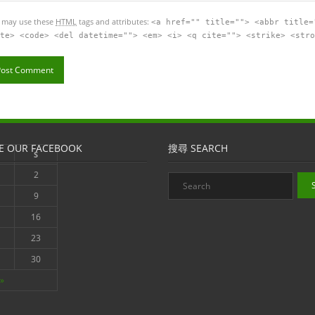
 may use these
HTML
tags and attributes:
<a href="" title=""> <abbr title=
te> <code> <del datetime=""> <em> <i> <q cite=""> <strike> <stro
E OUR FACEBOOK
搜尋 SEARCH
S
2
9
16
23
30
»