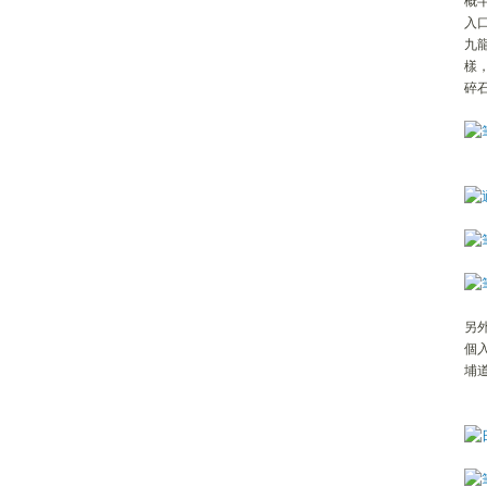
概
入
九
樣
碎
另
個
埔