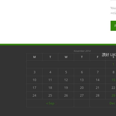
You
<ci
November 2014
讚好 LIK
M
T
W
T
F
S
1
3
4
5
6
7
8
10
11
12
13
14
15
17
18
19
20
21
22
24
25
26
27
28
29
« Sep
Dec 