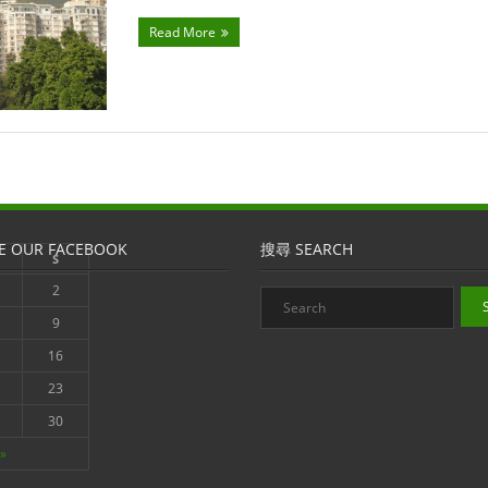
Read More
E OUR FACEBOOK
搜尋 SEARCH
S
2
9
16
23
30
»