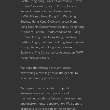
Earth (Hong Kong), Green Community, Green
Lantau Association, Green Power, Green
Sense, Greeners Action, Greenpeace,
HKWildlife.net, Hong Kong Bird Watching
Society, Hong Kong Cycling Alliance, Hong
Kong Dolphin Conservation Society, Hong Kong
Outdoors, Lantau Buffalo Association, Living
Lamma, Living Seas Hong Kong, Sai Kung
Cattle's Angel, Sai Kung Tai Long Wan Concern
Group, Society of HHong Kong Nature
Explorers, The Conservancy Association, WWF
Hong Kong and more.
We hope that through this joint action,
expressing a message to all the people: to
save our country park for every inch.
We organize activities to raise public
awareness about the importance of
maintaining a balance between development
and environmental conservation. We support
proposals which recognize the existence