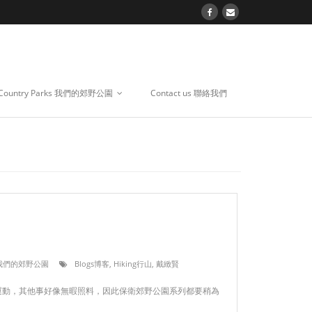
 Country Parks 我們的郊野公園
Contact us 聯絡我們
ks 我們的郊野公園
Blogs博客
,
Hiking行山
,
戴緻賢
運動，其他事好像無暇照料，因此保衛郊野公園系列都要稍為