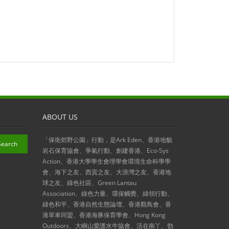
ABOUT US
「保衛郊野公園」行動，是Ark Eden、香港地貌
岩石保育協會、爭氣行動、創建香港、Eco-Sys
Action、香港大學學生會理學會環境生命科學學
會、海下之友、西貢之友、大浪灣之友、香港地
球之友、綠色社區、Green Lantau
Association、綠色力量、環保觸覺、綠領行動、
綠色和平、香港自然生態論壇、香港觀鳥會、香
港單車同盟、香港海豚保育學會、Hong Kong
Outdoors、大嶼山愛護水牛協會、活在南丫、勃