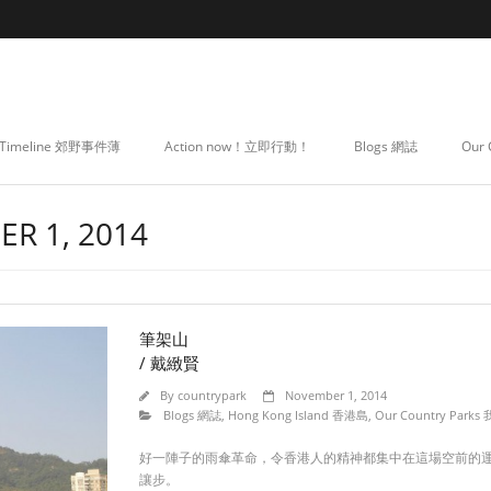
Timeline 郊野事件薄
Action now！立即行動！
Blogs 網誌
Our
R 1, 2014
筆架山
/ 戴緻賢
By
countrypark
November 1, 2014
Blogs 網誌
,
Hong Kong Island 香港島
,
Our Country Par
好一陣子的雨傘革命，令香港人的精神都集中在這場空前的
讓步。