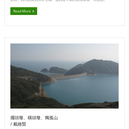
Read More
擺頭墩、橫頭墩、獨孤山
/ 戴緻賢