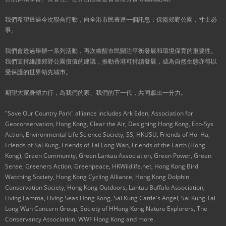
我們希望透過今次聯合行動，向全港市民表達一個訊息：保衛郊野公園，寸土必
爭。
我們會透過舉辦一系列活動，再次喚醒市民關注平衡發展和環境保育的重要性。
我們支持維護郊野公園價值的建議，推動香港可持續發展，成為自然生態亦得以
受保護的世界領先城市。
期望大家身體力行，為我們的家、我們的下一代，共同獻出一分力。
"Save Our Country Park" alliance includes Ark Eden, Association for
Geoconservation, Hong Kong, Clear the Air, Designing Hong Kong, Eco-Sys
Action, Environmental Life Science Society, SS, HKUSU, Friends of Hoi Ha,
Friends of Sai Kung, Friends of Tai Long Wan, Friends of the Earth (Hong
Kong), Green Community, Green Lantau Association, Green Power, Green
Sense, Greeners Action, Greenpeace, HKWildlife.net, Hong Kong Bird
Watching Society, Hong Kong Cycling Alliance, Hong Kong Dolphin
Conservation Society, Hong Kong Outdoors, Lantau Buffalo Association,
Living Lamma, Living Seas Hong Kong, Sai Kung Cattle's Angel, Sai Kung Tai
Long Wan Concern Group, Society of HHong Kong Nature Explorers, The
Conservancy Association, WWF Hong Kong and more.