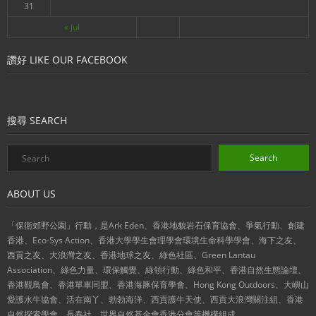
31
« Jul
讚好 LIKE OUR FACEBOOK
搜尋 SEARCH
ABOUT US
「保衛郊野公園」行動，是Ark Eden、香港地貌岩石保育協會、爭氣行動、創建
香港、Eco-Sys Action、香港大學學生會理學會環境生命科學學會、海下之友、
西貢之友、大浪灣之友、香港地球之友、綠色社區、Green Lantau
Association、綠色力量、環保觸覺、綠領行動、綠色和平、香港自然生態論壇、
香港觀鳥會、香港單車同盟、香港海豚保育學會、Hong Kong Outdoors、大嶼山
愛護水牛協會、活在南丫、勃勃海洋、西貢護牛天使、西貢大浪灣關注組、香港
自然探索學會、長春社、世界自然基金會香港分會等機構組成。