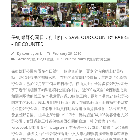
- New Territories 新界
- Islands 離島
- Articles 文章評論
保衛郊野公園日：行山打卡 SAVE OUR COUNTRY PARKS
- Enclaves 不包括土地
– BE COUNTED
- Town Planning Board 城規會
By
countrypark
February 29, 2016
Action行動
,
Blogs 網誌
,
Our Country Parks 我們的郊野公園
Contact us 聯絡我們
保衛郊野公園聯盟在今日舉行一個史無前例、覆蓋全港的網上動員行
動，以保護香港的郊野公園。首屆的欣賞郊野公園日，主題為 #保衛郊
野公園，已於12月第二個星期日舉行。行山人士在全港多個郊野公園分
享了過千張標籤了#保衛郊野公園的相片。 近200名來自16個聯盟成員
和關注團體的義工在全港設置超過30個義工站，覆蓋全港共24個郊野公
園當中的20個。義工將會統計行山人數，並鼓勵行山人士自拍打卡以支
持保衛郊野公園。這個網上動員行動為香港巿民提供機會，站出來反對
發展郊野公園。 由早上8時至中午12時，總共超過34,106訪客曾進入郊
野公園，並透過義工獲得保衛郊野公園的資訊。社交媒體（包括
Facebook 活動專頁和Instagram）有著過千相片或影片標籤了 #保衛郊
野公園。 前天文台台長及現任香港中文大學地理與資源管理學系客座教
授林超英表示：「這個活動非常厲害，令眾多團體能團結起來保護郊野