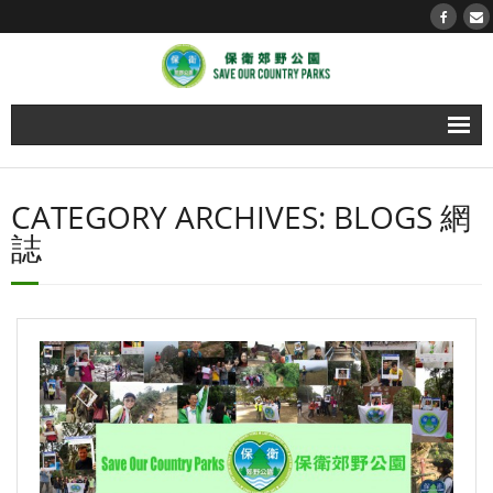
About us 關於我們
CATEGORY ARCHIVES:
BLOGS 網
- 媒體櫃 Media Gallery
誌
Timeline 郊野事件薄
Action now！立即行動！
Blogs 網誌
Our Country Parks 我們的郊野公園
- Hong Kong Island 香港島
- Kowloon 九龍