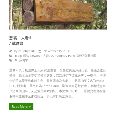
慈雲、大老山
/ 戴緻賢
By
countrypark
November 15, 2014
Blogs 網誌
,
Kowloon 九龍
,
Our Country Parks 我們的郊野公園
Blogs博客
立冬不久，氣溫降至大約20度左右，又是乾爽清涼好天氣，最適合走到
郊外、跑上山上享受那郊遊興致，深深感受下涼風送爽，一樂也。 今期
介紹的九龍半島山峰主角，是慈雲山及大老山。慈雲山英文名Temple
Hill，而大老山英文名為Tate’s Cairn。剛適逄樂思毅行者，筆者特意寫
作這兩個山峰，又是於星期六刊登，本文章出街時，一眾健兒理應在那
個時候並在步至那裡附近，所以有打氣之意義。
Read More