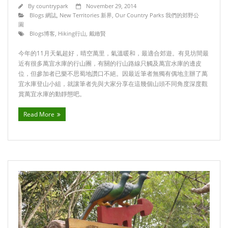
By
countrypark
November 29, 2014
Blogs 網誌
,
New Territories 新界
,
Our Country Parks 我們的郊野公
園
Blogs博客
,
Hiking行山
,
戴緻賢
今年的11月天氣超好，晴空萬里，氣溫暖和，最適合郊遊。有見坊間最
近有很多萬宜水庫的行山團，有關的行山路線只觸及萬宜水庫的邊皮
位，但參加者已樂不思蜀地讚口不絕。因最近筆者無獨有偶地主辦了萬
宜水庫登山小組，就讓筆者先與大家分享在這幾個山頭不同角度深度觀
賞萬宜水庫的動靜態吧。
Read More