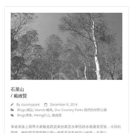
石屋山
/ 戴緻賢
By
countrypark
December 6, 2014
Blogs 網誌
,
Islands 離島
,
Our Country Parks 我們的郊野公園
Blogs博客
,
Hiking行山
,
戴緻賢
筆者承接上期帶大家暢遊西貢東的萬宜水庫恬靜水塘優美景致，今回向
西移，轉到西貢西郊野公園一遊西貢半島的崇山峻嶺 – 石屋山。