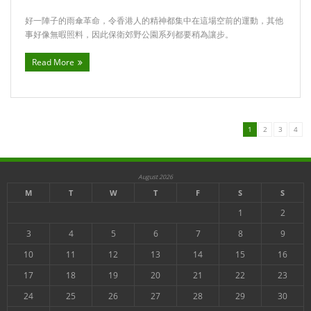
好一陣子的雨傘革命，令香港人的精神都集中在這場空前的運動，其他
事好像無暇照料，因此保衛郊野公園系列都要稍為讓步。
Read More
1
2
3
4
August 2026
M
T
W
T
F
S
S
1
2
3
4
5
6
7
8
9
10
11
12
13
14
15
16
17
18
19
20
21
22
23
24
25
26
27
28
29
30