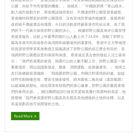
公園，亦給予巿民發聲的機會。」 他補充：「中國政府將『青山綠水』
劃入城市規劃方針，香港應該做得更好，不應讓郊野公園受發展威脅。
香港獨特和豐富的郊野公園環境，沒有其他世界城市能媲美，發展商和
政府絕不應破壞這份瑰寶。今日的活動是呼籲香港巿民站出來，為了我
們的下一代展示保衛郊野公園的決心。」 根據郊野公園及海岸公園管理
局進度報告，比較上年夏季同期行山人數上升了24.8%，突顯了郊野公
園為本港巿民和遊客作為消閒和娛樂場所的重要性。 香港中文大學地理
與資源管理學系客座教授王褔義講述了郊野公園的成立歷史和目的，並
強調郊野公園應該受到保留和保護。 香港遠足覓合會的發起人沈士基表
示：「我們有過萬的會員，熱愛行山的人數不斷上升。郊野公園是一個
重要場所，用以認識新朋友、聚會、消閒運動、改善健康等。」 地球之
友行政總裁張潔儀稱：「我熱愛郊野公園，亦關注對環境的好處。如提
供野生動物棲息地，豐富生物多樣性、樹木吸收二氧化碳（溫室氣體）
以緩減氣候變化、綠化環境有助我們的身心健康，郊野公園亦覆蓋著我
們的食用水源。」 關注團體促請行政長官梁振英履行競選時的承諾，他
曾聲稱「我們會保護郊野公園及具生態及其他價值的土地和水體，以及
長遠規劃其他可供開發的土地。」
Read More