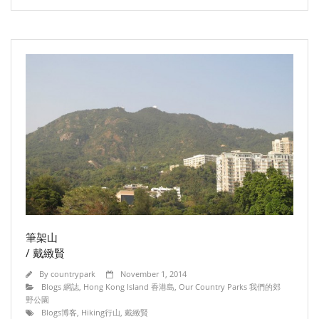
筆架山
/ 戴緻賢
By
countrypark
November 1, 2014
Blogs 網誌
,
Hong Kong Island 香港島
,
Our Country Parks 我們的郊
野公園
Blogs博客
,
Hiking行山
,
戴緻賢