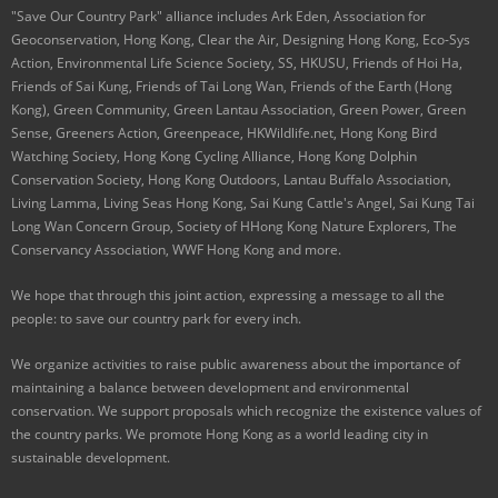
"Save Our Country Park" alliance includes Ark Eden, Association for
Geoconservation, Hong Kong, Clear the Air, Designing Hong Kong, Eco-Sys
Action, Environmental Life Science Society, SS, HKUSU, Friends of Hoi Ha,
Friends of Sai Kung, Friends of Tai Long Wan, Friends of the Earth (Hong
Kong), Green Community, Green Lantau Association, Green Power, Green
Sense, Greeners Action, Greenpeace, HKWildlife.net, Hong Kong Bird
Watching Society, Hong Kong Cycling Alliance, Hong Kong Dolphin
Conservation Society, Hong Kong Outdoors, Lantau Buffalo Association,
Living Lamma, Living Seas Hong Kong, Sai Kung Cattle's Angel, Sai Kung Tai
Long Wan Concern Group, Society of HHong Kong Nature Explorers, The
Conservancy Association, WWF Hong Kong and more.
We hope that through this joint action, expressing a message to all the
people: to save our country park for every inch.
We organize activities to raise public awareness about the importance of
maintaining a balance between development and environmental
conservation. We support proposals which recognize the existence values of
the country parks. We promote Hong Kong as a world leading city in
sustainable development.