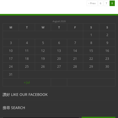
‹ Prev
6
7
8
- New Territories 新界
- Islands 離島
August 2026
- Articles 文章評論
M
T
W
T
F
S
S
- Enclaves 不包括土地
1
2
3
4
5
6
7
8
9
- Town Planning Board 城規會
10
11
12
13
14
15
16
Contact us 聯絡我們
17
18
19
20
21
22
23
24
25
26
27
28
29
30
31
« Jul
讚好 LIKE OUR FACEBOOK
搜尋 SEARCH