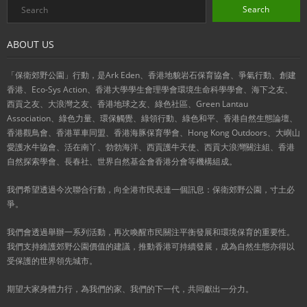
ABOUT US
「保衛郊野公園」行動，是Ark Eden、香港地貌岩石保育協會、爭氣行動、創建
香港、Eco-Sys Action、香港大學學生會理學會環境生命科學學會、海下之友、
西貢之友、大浪灣之友、香港地球之友、綠色社區、Green Lantau
Association、綠色力量、環保觸覺、綠領行動、綠色和平、香港自然生態論壇、
香港觀鳥會、香港單車同盟、香港海豚保育學會、Hong Kong Outdoors、大嶼山
愛護水牛協會、活在南丫、勃勃海洋、西貢護牛天使、西貢大浪灣關注組、香港
自然探索學會、長春社、世界自然基金會香港分會等機構組成。
我們希望透過今次聯合行動，向全港市民表達一個訊息：保衛郊野公園，寸土必
爭。
我們會透過舉辦一系列活動，再次喚醒市民關注平衡發展和環境保育的重要性。
我們支持維護郊野公園價值的建議，推動香港可持續發展，成為自然生態亦得以
受保護的世界領先城市。
期望大家身體力行，為我們的家、我們的下一代，共同獻出一分力。