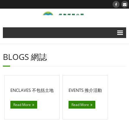
About us 關於我們
BLOGS 網誌
- 媒體櫃 Media Gallery
Timeline 郊野事件薄
Action now！立即行動！
Blogs 網誌
ENCLAVES 不包括土地
EVENTS 推介活動
Our Country Parks 我們的郊野公園
Read More
Read More
- Hong Kong Island 香港島
- Kowloon 九龍