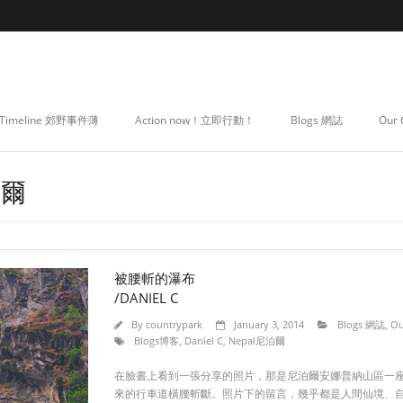
Timeline 郊野事件薄
Action now！立即行動！
Blogs 網誌
Our
泊爾
被腰斬的瀑布
/DANIEL C
By
countrypark
January 3, 2014
Blogs 網誌
,
Ou
Blogs博客
,
Daniel C
,
Nepal尼泊爾
在臉書上看到一張分享的照片，那是尼泊爾安娜普納山區一
來的行車道橫腰斬斷。照片下的留言，幾乎都是人間仙境、自