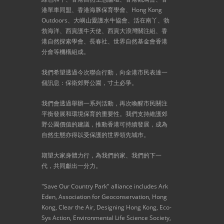
港單車同盟、香港海豚保育學會、Hong Kong
Outdoors、大嶼山愛護水牛協會、活在南丫、勃
勃海洋、西貢護牛天使、西貢大浪灣關注組、香
港自然探索學會、長春社、世界自然基金會香港
分會等機構組成。
我們希望透過今次聯合行動，向全港市民表達一
個訊息：保衛郊野公園，寸土必爭。
我們會透過舉辦一系列活動，再次喚醒市民關注
平衡發展和環境保育的重要性。我們支持維護郊
野公園價值的建議，推動香港可持續發展，成為
自然生態亦得以受保護的世界領先城市。
期望大家身體力行，為我們的家、我們的下一
代，共同獻出一分力。
"Save Our Country Park" alliance includes Ark
Eden, Association for Geoconservation, Hong
Kong, Clear the Air, Designing Hong Kong, Eco-
Sys Action, Environmental Life Science Society,