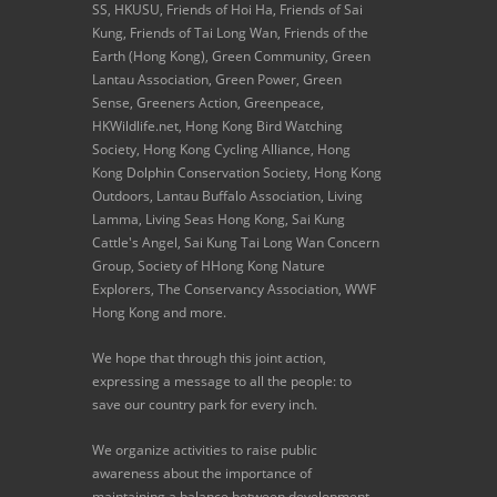
SS, HKUSU, Friends of Hoi Ha, Friends of Sai
Kung, Friends of Tai Long Wan, Friends of the
Earth (Hong Kong), Green Community, Green
Lantau Association, Green Power, Green
Sense, Greeners Action, Greenpeace,
HKWildlife.net, Hong Kong Bird Watching
Society, Hong Kong Cycling Alliance, Hong
Kong Dolphin Conservation Society, Hong Kong
Outdoors, Lantau Buffalo Association, Living
Lamma, Living Seas Hong Kong, Sai Kung
Cattle's Angel, Sai Kung Tai Long Wan Concern
Group, Society of HHong Kong Nature
Explorers, The Conservancy Association, WWF
Hong Kong and more.
We hope that through this joint action,
expressing a message to all the people: to
save our country park for every inch.
We organize activities to raise public
awareness about the importance of
maintaining a balance between development