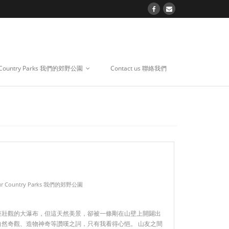
 Country Parks 我們的郊野公園
Contact us 聯絡我們
r Country Parks 我們的郊野公園
座壯觀的大瀑布，但這天然美景，卻被一條剛在山壁上開闢出
然奇觀、造物神奇等讚嘆之詞，只有我看得心悒。 山友之間