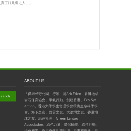
是真正好此道之人。」
ABOUT US
「保衛郊野公園」行動，是Ark Eden、香港地貌
岩石保育協會、爭氣行動、創建香港、Eco-Sys
Action、香港大學學生會理學會環境生命科學學
會、海下之友、西貢之友、大浪灣之友、香港地
球之友、綠色社區、Green Lantau
Association、綠色力量、環保觸覺、綠領行動、
綠色和平、香港自然生態論壇、香港觀鳥會、香