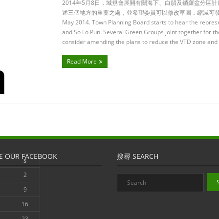
2014年5月8日，城規會展開有關海下、白腊及鎖羅盆分區
述三個地方的重要之處，並希望委員可以修改草圖，縮減可發
May 2014. Town Planning Board starts to hear the represe
and So Lo Pun. Several Green Groups joint together for t
consider amending the plans to reduce the VTD zone an
Read More
E OUR FACEBOOK
搜尋 SEARCH
S
2
9
16
23