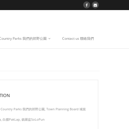
 Country Parks 我們的郊野公園
Contact us 聯絡我們
TION
 Country Parks 我們的郊野公園
,
Town Planning Board 城規
a
,
白腊PakLap
,
鎮羅盆SoLoPun