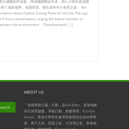
計劃大綱圖的申述會。環保團體聯合申述，用八小時向委員闡
展丁屋的地帶，保護環境。報告資料夾只有英文版： 8th
ntation about Outline Zoning Plans for Hoi Ha, Pak Lap
he 8 hours presentation, urging the board member to
d protect the environment: *Development […]
ABOUT US
「保衛郊野公園」行動，是Ark Eden、香港地貌
岩石保育協會、爭氣行動、創建香港、Eco-Sys
Action、香港大學學生會理學會環境生命科學學
會、海下之友、西貢之友、大浪灣之友、香港地