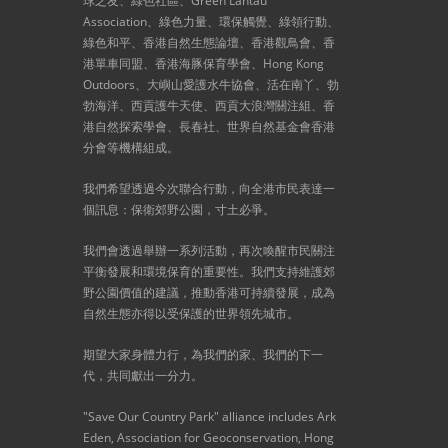
球之友、綠色社區、Green Lantau
Association、綠色力量、環保觸覺、綠領行動、
綠色和平、香港自然生態論壇、香港觀鳥會、香
港單車同盟、香港海豚保育學會、Hong Kong
Outdoors、大嶼山愛護水牛協會、活在南丫、勃
勃海洋、西貢護牛天使、西貢大浪灣關注組、香
港自然探索學會、長春社、世界自然基金會香港
分會等機構組成。
我們希望透過今次聯合行動，向全港市民表達一
個訊息：保衛郊野公園，寸土必爭。
我們會透過舉辦一系列活動，再次喚醒市民關注
平衡發展和環境保育的重要性。我們支持維護郊
野公園價值的建議，推動香港可持續發展，成為
自然生態亦得以受保護的世界領先城市。
期望大家身體力行，為我們的家、我們的下一
代，共同獻出一分力。
"Save Our Country Park" alliance includes Ark
Eden, Association for Geoconservation, Hong