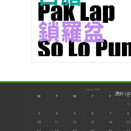
August 2026
讚好 LIK
M
T
W
T
F
S
1
3
4
5
6
7
8
10
11
12
13
14
15
17
18
19
20
21
22