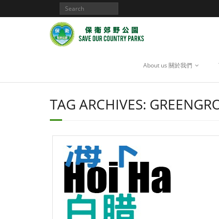
About us 關於我們
TAG ARCHIVES:
GREENGR