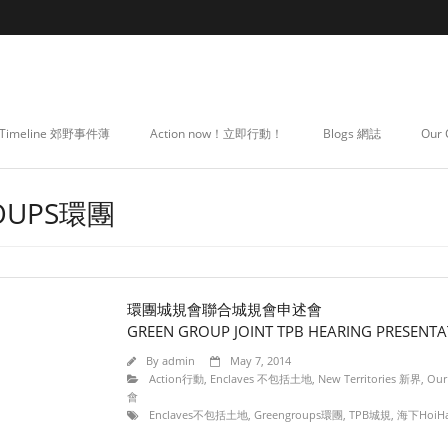
Timeline 郊野事件薄
Action now！立即行動！
Blogs 網誌
Our
OUPS環團
環團城規會聯合城規會申述會
GREEN GROUP JOINT TPB HEARING PRESENTA
By
admin
May 7, 2014
Action行動
,
Enclaves 不包括土地
,
New Territories 新界
,
Our
會
Enclaves不包括土地
,
Greengroups環團
,
TPB城規
,
海下HoiH