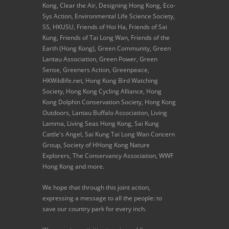
Kong, Clear the Air, Designing Hong Kong, Eco-
Sys Action, Environmental Life Science Society,
SS, HKUSU, Friends of Hoi Ha, Friends of Sai
Kung, Friends of Tai Long Wan, Friends of the
Earth (Hong Kong), Green Community, Green
Lantau Association, Green Power, Green
Sense, Greeners Action, Greenpeace,
HKWildlife.net, Hong Kong Bird Watching
Society, Hong Kong Cycling Alliance, Hong
Kong Dolphin Conservation Society, Hong Kong
Outdoors, Lantau Buffalo Association, Living
Lamma, Living Seas Hong Kong, Sai Kung
Cattle's Angel, Sai Kung Tai Long Wan Concern
Group, Society of HHong Kong Nature
Explorers, The Conservancy Association, WWF
Hong Kong and more.
We hope that through this joint action,
expressing a message to all the people: to
save our country park for every inch.