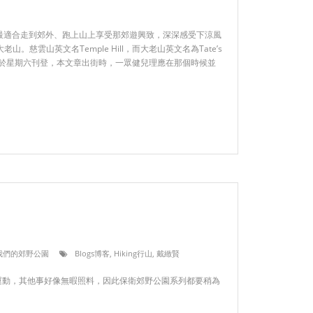
最適合走到郊外、跑上山上享受那郊遊興致，深深感受下涼風
慈雲山英文名Temple Hill，而大老山英文名為Tate’s
是於星期六刊登，本文章出街時，一眾健兒理應在那個時候並
ks 我們的郊野公園
Blogs博客
,
Hiking行山
,
戴緻賢
運動，其他事好像無暇照料，因此保衛郊野公園系列都要稍為