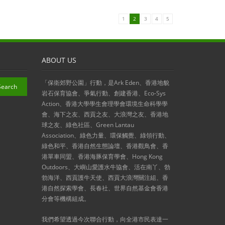
1
2
3
4
5
ABOUT US
「保衛郊野公園」行動，是Ark Eden、香港地貌
岩石保育協會、爭氣行動、創建香港、Eco-Sys
Action、香港大學學生會理學會環境生命科學學
會、海下之友、西貢之友、大浪灣之友、香港地
球之友、綠色社區、Green Lantau
Association、綠色力量、環保觸覺、綠領行動、
綠色和平、香港自然生態論壇、香港觀鳥會、香
港單車同盟、香港海豚保育學會、Hong Kong
Outdoors、大嶼山愛護水牛協會、活在南丫、勃
勃海洋、西貢護牛天使、西貢大浪灣關注組、香
港自然探索學會、長春社、世界自然基金會香港
分會等機構組成。
我們希望透過今次聯合行動，向全港市民表達一