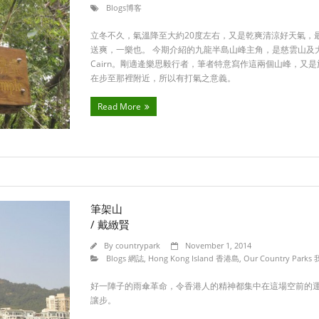
Blogs博客
立冬不久，氣溫降至大約20度左右，又是乾爽清涼好天氣，
送爽，一樂也。 今期介紹的九龍半島山峰主角，是慈雲山及大老山。
Cairn。剛適逄樂思毅行者，筆者特意寫作這兩個山峰，又
在步至那裡附近，所以有打氣之意義。
Read More
筆架山
/ 戴緻賢
By
countrypark
November 1, 2014
Blogs 網誌
,
Hong Kong Island 香港島
,
Our Country Par
好一陣子的雨傘革命，令香港人的精神都集中在這場空前的
讓步。