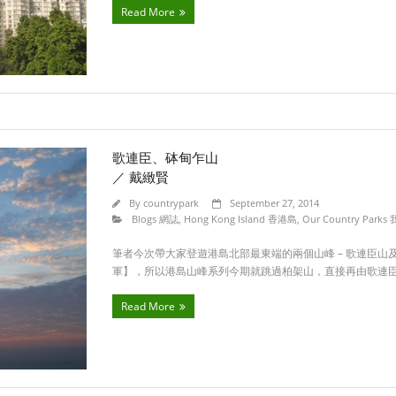
Read More
歌連臣、砵甸乍山
／ 戴緻賢
By
countrypark
September 27, 2014
Blogs 網誌
,
Hong Kong Island 香港島
,
Our Country Par
筆者今次帶大家登遊港島北部最東端的兩個山峰 – 歌連臣
軍】，所以港島山峰系列今期就跳過柏架山，直接再由歌連
Read More