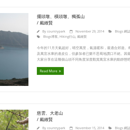
擺頭墩、橫頭墩、獨孤山
/ 戴緻賢
By
countrypark
November 29, 2014
Blogs 網
Blogs博客
,
Hiking行山
,
戴緻賢
今年的11月天氣超好，晴空萬里，氣溫暖和，最適合郊遊。
及萬宜水庫的邊皮位，但參加者已樂不思蜀地讚口不絕。因
大家分享在這幾個山頭不同角度深度觀賞萬宜水庫的動靜態
Read More
慈雲、大老山
/ 戴緻賢
By
countrypark
November 15, 2014
Blogs 網