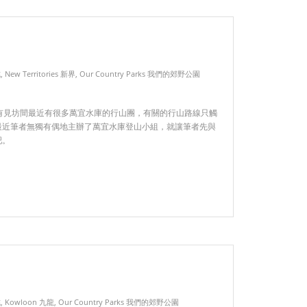
誌
,
New Territories 新界
,
Our Country Parks 我們的郊野公園
有見坊間最近有很多萬宜水庫的行山團，有關的行山路線只觸
最近筆者無獨有偶地主辦了萬宜水庫登山小組，就讓筆者先與
吧。
誌
,
Kowloon 九龍
,
Our Country Parks 我們的郊野公園