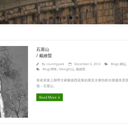
石屋山
/ 戴緻賢
By
countrypark
December 6, 2014
Blogs 網誌
,
Blogs博客
,
Hiking行山
,
戴緻賢
筆者承接上期帶大家暢遊西貢東的萬宜水庫恬靜水塘優美景
嶺 – 石屋山。
Read More