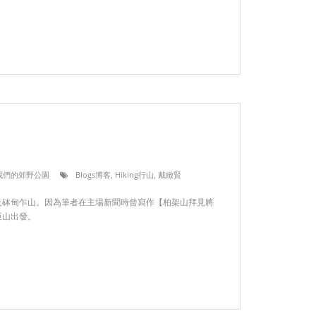
ks 我們的郊野公園
Blogs博客
,
Hiking行山
,
戴緻賢
山及砵甸乍山。因為筆者在主場新聞時曾寫作【柏架山拜見將
臣山出發。